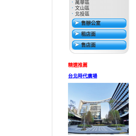
萬華區
文山區
北投區
售辦公室
租店面
售店面
精選推薦
台北時代廣場