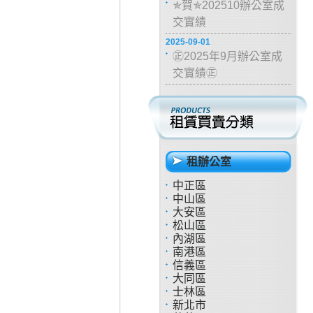
✯賀✯202510辦公室成
交實績
2025-09-01
㊣2025年9月辦公室成
交實績㊣
租辦公室
中正區
中山區
大安區
松山區
內湖區
南港區
信義區
大同區
士林區
新北市