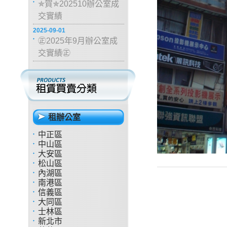
✯賀✯202510辦公室成
交實績
2025-09-01
㊣2025年9月辦公室成
交實績㊣
租辦公室
中正區
中山區
大安區
松山區
內湖區
南港區
信義區
大同區
士林區
新北市